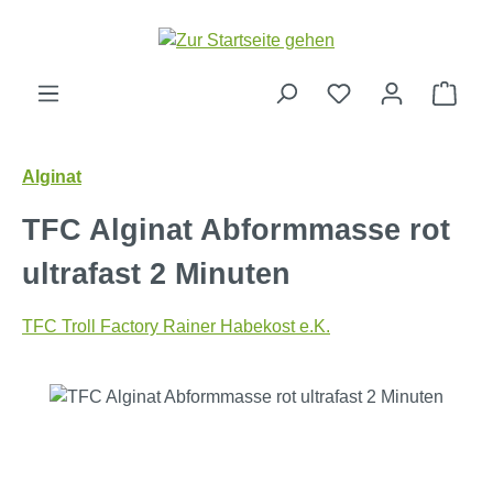
Zum Hauptinhalt springen
Ware
Alginat
TFC Alginat Abformmasse rot
ultrafast 2 Minuten
TFC Troll Factory Rainer Habekost e.K.
Bildergalerie überspringen