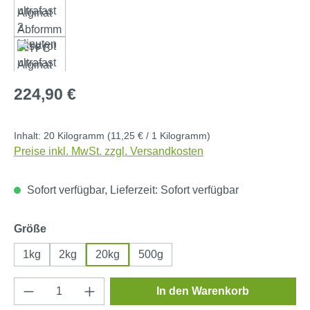
Regulärer Preis:
224,90 €
Inhalt:
20 Kilogramm
(11,25 € / 1 Kilogramm)
Preise inkl. MwSt. zzgl. Versandkosten
Sofort verfügbar, Lieferzeit: Sofort verfügbar
auswählen
Größe
1kg
2kg
20kg
500g
Produkt Anzahl: Gib den gewünschten Wert e
In den Warenkorb