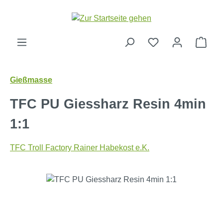
Zum Hauptinhalt springen
Ware
Gießmasse
TFC PU Giessharz Resin 4min
1:1
TFC Troll Factory Rainer Habekost e.K.
Bildergalerie überspringen