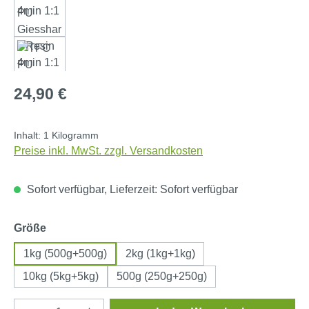
Regulärer Preis:
24,90 €
Inhalt:
1 Kilogramm
Preise inkl. MwSt. zzgl. Versandkosten
Sofort verfügbar, Lieferzeit: Sofort verfügbar
auswählen
Größe
1kg (500g+500g)
2kg (1kg+1kg)
10kg (5kg+5kg)
500g (250g+250g)
Produkt Anzahl: Gib den gewünschten Wert e