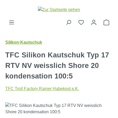
Zum Hauptinhalt springen
Ware
Silikon-Kautschuk
TFC Silikon Kautschuk Typ 17
RTV NV weisslich Shore 20
kondensation 100:5
TFC Troll Factory Rainer Habekost e.K.
Bildergalerie überspringen