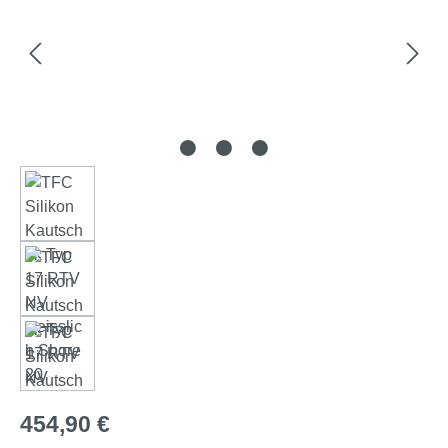
Regulärer Preis:
454,90 €