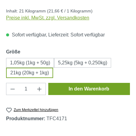
Inhalt:
21 Kilogramm
(21,66 € / 1 Kilogramm)
Preise inkl. MwSt. zzgl. Versandkosten
Sofort verfügbar, Lieferzeit: Sofort verfügbar
auswählen
Größe
1,05kg (1kg + 50g)
5,25kg (5kg + 0,250kg)
21kg (20kg + 1kg)
Produkt Anzahl: Gib den gewünschten Wert e
In den Warenkorb
Zum Merkzettel hinzufügen
Produktnummer:
TFC4171