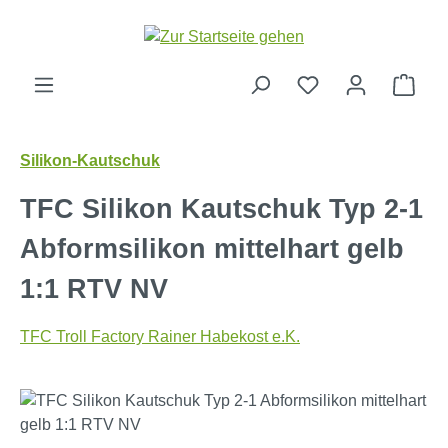
Zum Hauptinhalt springen
Ware
Silikon-Kautschuk
TFC Silikon Kautschuk Typ 2-1
Abformsilikon mittelhart gelb
1:1 RTV NV
TFC Troll Factory Rainer Habekost e.K.
Bildergalerie überspringen