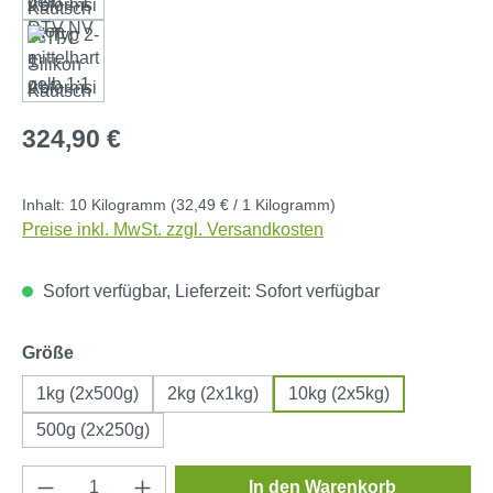
Regulärer Preis:
324,90 €
Inhalt:
10 Kilogramm
(32,49 € / 1 Kilogramm)
Preise inkl. MwSt. zzgl. Versandkosten
Sofort verfügbar, Lieferzeit: Sofort verfügbar
auswählen
Größe
1kg (2x500g)
2kg (2x1kg)
10kg (2x5kg)
500g (2x250g)
Produkt Anzahl: Gib den gewünschten Wert e
In den Warenkorb