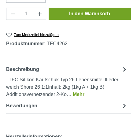
Produkt Anzahl: Gib den gewünschten Wert e
In den Warenkorb
Zum Merkzettel hinzufügen
Produktnummer:
TFC4262
Beschreibung
TFC Silikon Kautschuk Typ 26 Lebensmittel flieder
weich Shore 26 1:1Inhalt: 2kg (1kg A + 1kg B)
Additionsvernetzender 2-Ko…
Mehr
Bewertungen
Herstellerinformationen: