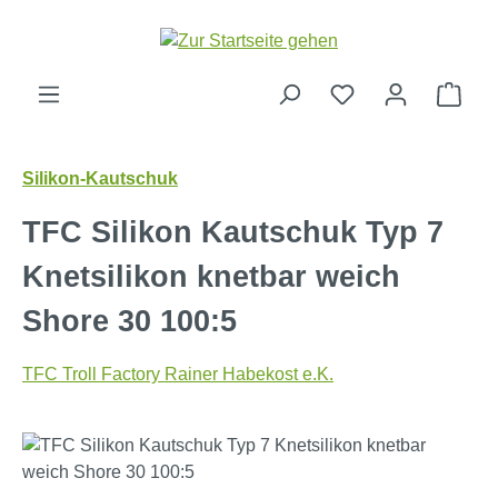
Zum Hauptinhalt springen
Ware
Silikon-Kautschuk
TFC Silikon Kautschuk Typ 7
Knetsilikon knetbar weich
Shore 30 100:5
TFC Troll Factory Rainer Habekost e.K.
Bildergalerie überspringen