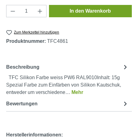
Produkt Anzahl: Gib den gewünschten Wert e
In den Warenkorb
Zum Merkzettel hinzufügen
Produktnummer:
TFC4861
Beschreibung
TFC Silikon Farbe weiss PW6 RAL9010Inhalt: 15g
Spezial Farbe zum Einfärben von Silikon Kautschuk,
entweder um verschiedene…
Mehr
Bewertungen
Herstellerinformationen: