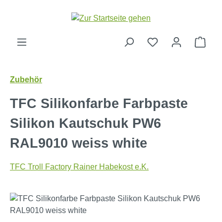
Zum Hauptinhalt springen
Ware
Zubehör
TFC Silikonfarbe Farbpaste
Silikon Kautschuk PW6
RAL9010 weiss white
TFC Troll Factory Rainer Habekost e.K.
Bildergalerie überspringen