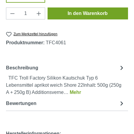
Produkt Anzahl: Gib den gewünschten Wert e
In den Warenkorb
Zum Merkzettel hinzufügen
Produktnummer:
TFC4061
Beschreibung
TFC Troll Factory Silikon Kautschuk Typ 6
Lebensmittel aprikot weich Shore 22Inhalt: 500g (250g
A + 250g B) Additionsverne…
Mehr
Bewertungen
Herstellerinformationen: