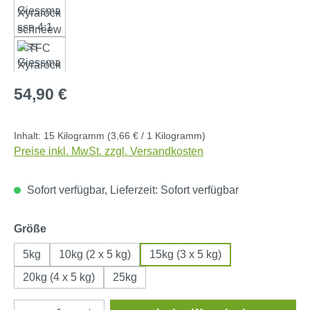
Regulärer Preis:
54,90 €
Inhalt:
15 Kilogramm
(3,66 € / 1 Kilogramm)
Preise inkl. MwSt. zzgl. Versandkosten
Sofort verfügbar, Lieferzeit: Sofort verfügbar
auswählen
Größe
5kg
10kg (2 x 5 kg)
15kg (3 x 5 kg)
20kg (4 x 5 kg)
25kg
Produkt Anzahl: Gib den gewünschten Wert e