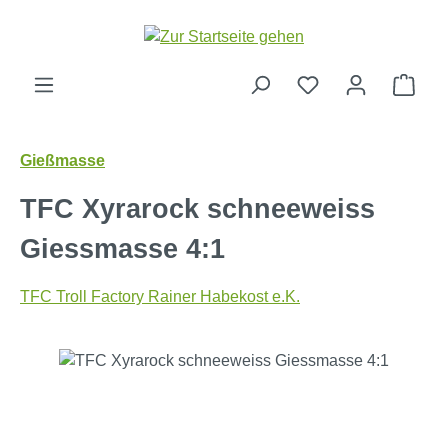
Zum Hauptinhalt springen
Ware
Gießmasse
TFC Xyrarock schneeweiss
Giessmasse 4:1
TFC Troll Factory Rainer Habekost e.K.
Bildergalerie überspringen